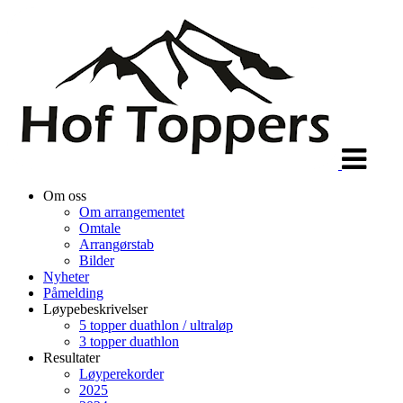
Veksle
navigasjon
Om oss
Om arrangementet
Omtale
Arrangørstab
Bilder
Nyheter
Påmelding
Løypebeskrivelser
5 topper duathlon / ultraløp
3 topper duathlon
Resultater
Løyperekorder
2025