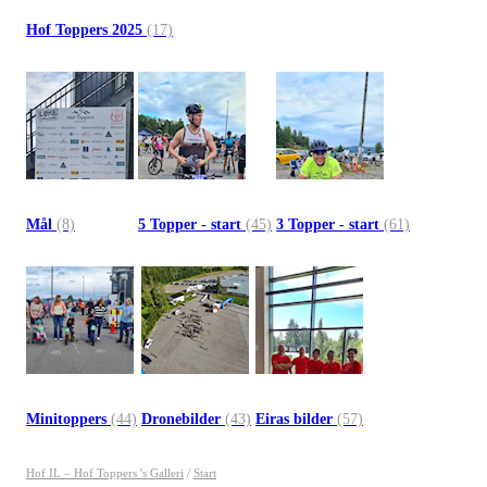
Hof Toppers 2025
(17)
Mål
(8)
5 Topper - start
(45)
3 Topper - start
(61)
Minitoppers
(44)
Dronebilder
(43)
Eiras bilder
(57)
Hof IL – Hof Toppers 's Galleri
/
Start