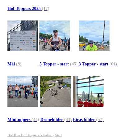
Hof Toppers 2025
(17)
Mål
(8)
5 Topper - start
(45)
3 Topper - start
(61)
Minitoppers
(44)
Dronebilder
(43)
Eiras bilder
(57)
Hof IL – Hof Toppers 's Galleri
/
Start