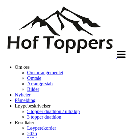
Veksle
navigasjon
Om oss
Om arrangementet
Omtale
Arrangørstab
Bilder
Nyheter
Påmelding
Løypebeskrivelser
5 topper duathlon / ultraløp
3 topper duathlon
Resultater
Løyperekorder
2025