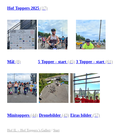
Hof Toppers 2025
(17)
Mål
(8)
5 Topper - start
(45)
3 Topper - start
(61)
Minitoppers
(44)
Dronebilder
(43)
Eiras bilder
(57)
Hof IL – Hof Toppers 's Galleri
/
Start