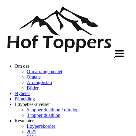
Veksle
navigasjon
Om oss
Om arrangementet
Omtale
Arrangørstab
Bilder
Nyheter
Påmelding
Løypebeskrivelser
5 topper duathlon / ultraløp
3 topper duathlon
Resultater
Løyperekorder
2025