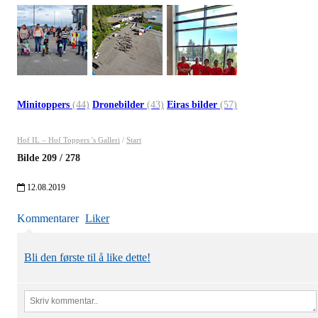
Minitoppers
(44)
Dronebilder
(43)
Eiras bilder
(57)
Hof IL – Hof Toppers 's Galleri
/
Start
Bilde
209
/
278
12.08.2019
Kommentarer
Liker
Bli den første til å like dette!