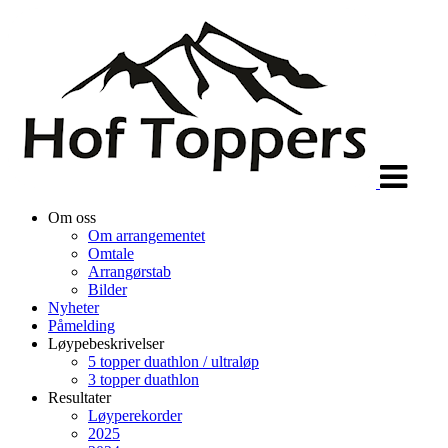
Veksle
navigasjon
Om oss
Om arrangementet
Omtale
Arrangørstab
Bilder
Nyheter
Påmelding
Løypebeskrivelser
5 topper duathlon / ultraløp
3 topper duathlon
Resultater
Løyperekorder
2025