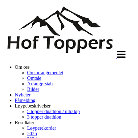
Veksle
navigasjon
Om oss
Om arrangementet
Omtale
Arrangørstab
Bilder
Nyheter
Påmelding
Løypebeskrivelser
5 topper duathlon / ultraløp
3 topper duathlon
Resultater
Løyperekorder
2025