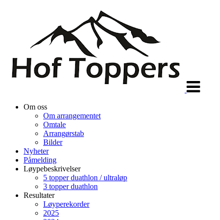
Veksle
navigasjon
Om oss
Om arrangementet
Omtale
Arrangørstab
Bilder
Nyheter
Påmelding
Løypebeskrivelser
5 topper duathlon / ultraløp
3 topper duathlon
Resultater
Løyperekorder
2025