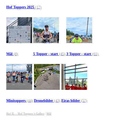
Hof Toppers 2025
(17)
Mål
(8)
5 Topper - start
(45)
3 Topper - start
(61)
Minitoppers
(44)
Dronebilder
(43)
Eiras bilder
(57)
Hof IL – Hof Toppers 's Galleri
/
Mål