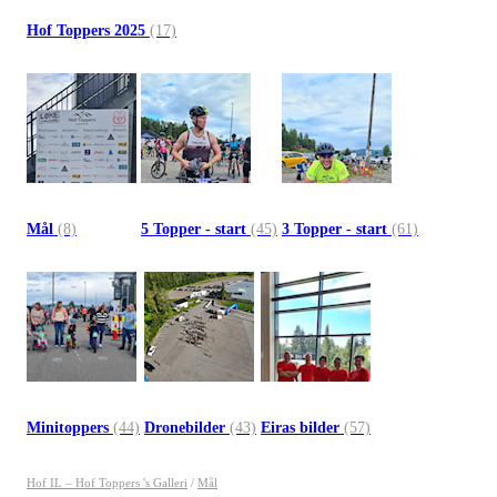
Hof Toppers 2025
(17)
Mål
(8)
5 Topper - start
(45)
3 Topper - start
(61)
Minitoppers
(44)
Dronebilder
(43)
Eiras bilder
(57)
Hof IL – Hof Toppers 's Galleri
/
Mål