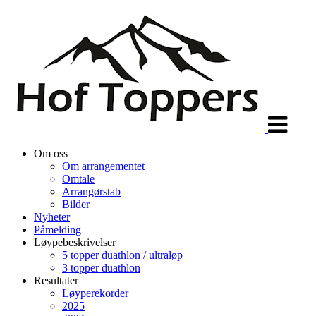
Veksle
navigasjon
Om oss
Om arrangementet
Omtale
Arrangørstab
Bilder
Nyheter
Påmelding
Løypebeskrivelser
5 topper duathlon / ultraløp
3 topper duathlon
Resultater
Løyperekorder
2025