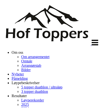
Veksle
navigasjon
Om oss
Om arrangementet
Omtale
Arrangørstab
Bilder
Nyheter
Påmelding
Løypebeskrivelser
5 topper duathlon / ultraløp
3 topper duathlon
Resultater
Løyperekorder
2025