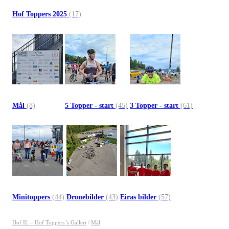
Hof Toppers 2025
(17)
Mål
(8)
5 Topper - start
(45)
3 Topper - start
(61)
Minitoppers
(44)
Dronebilder
(43)
Eiras bilder
(57)
Hof IL – Hof Toppers 's Galleri
/
Mål