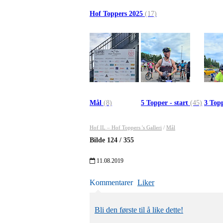
Hof Toppers 2025
(17)
Mål
(8)
5 Topper - start
(45)
3 Topp
Hof IL – Hof Toppers 's Galleri
/
Mål
Bilde
124
/
355
11.08.2019
Kommentarer
Liker
Bli den første til å like dette!