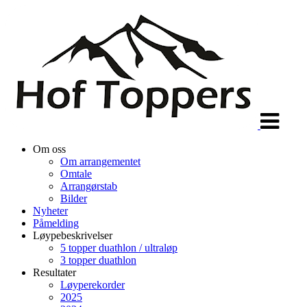
Veksle
navigasjon
Om oss
Om arrangementet
Omtale
Arrangørstab
Bilder
Nyheter
Påmelding
Løypebeskrivelser
5 topper duathlon / ultraløp
3 topper duathlon
Resultater
Løyperekorder
2025