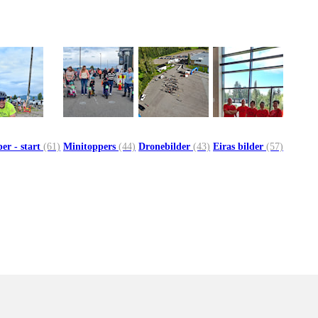
er - start
(61)
Minitoppers
(44)
Dronebilder
(43)
Eiras bilder
(57)