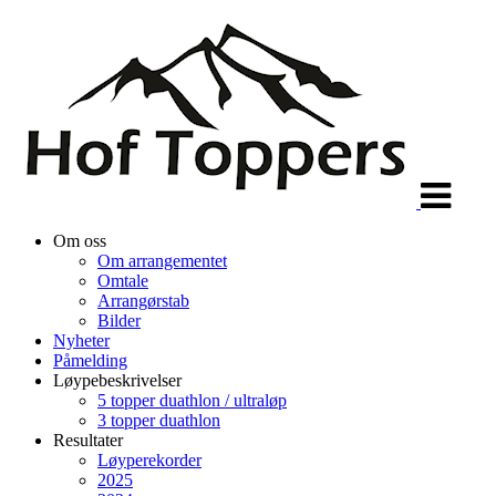
Veksle
navigasjon
Om oss
Om arrangementet
Omtale
Arrangørstab
Bilder
Nyheter
Påmelding
Løypebeskrivelser
5 topper duathlon / ultraløp
3 topper duathlon
Resultater
Løyperekorder
2025