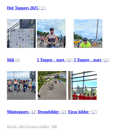
Hof Toppers 2025
(17)
Mål
(8)
5 Topper - start
(45)
3 Topper - start
(61)
Minitoppers
(44)
Dronebilder
(43)
Eiras bilder
(57)
Hof IL – Hof Toppers 's Galleri
/
Mål