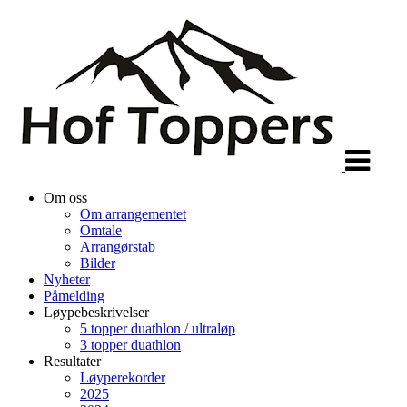
Veksle
navigasjon
Om oss
Om arrangementet
Omtale
Arrangørstab
Bilder
Nyheter
Påmelding
Løypebeskrivelser
5 topper duathlon / ultraløp
3 topper duathlon
Resultater
Løyperekorder
2025