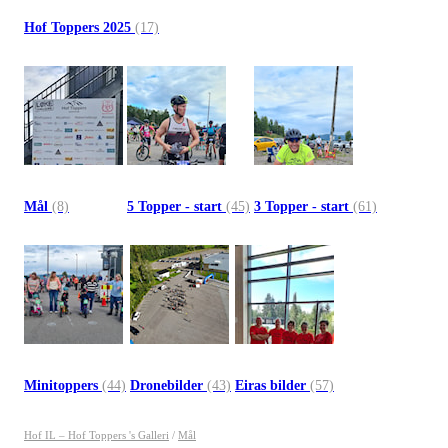
Hof Toppers 2025
(17)
Mål
(8)
5 Topper - start
(45)
3 Topper - start
(61)
Minitoppers
(44)
Dronebilder
(43)
Eiras bilder
(57)
Hof IL – Hof Toppers 's Galleri
/
Mål