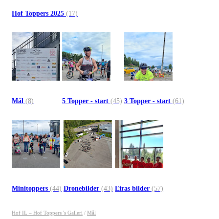
Hof Toppers 2025
(17)
Mål
(8)
5 Topper - start
(45)
3 Topper - start
(61)
Minitoppers
(44)
Dronebilder
(43)
Eiras bilder
(57)
Hof IL – Hof Toppers 's Galleri
/
Mål