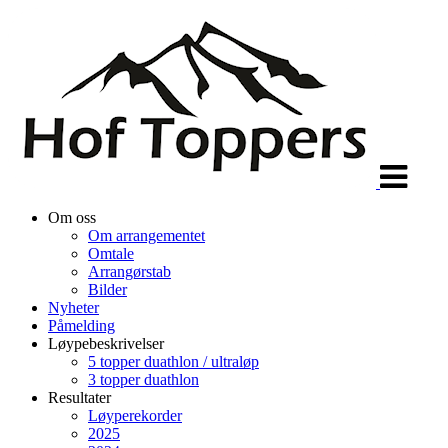
Veksle
navigasjon
Om oss
Om arrangementet
Omtale
Arrangørstab
Bilder
Nyheter
Påmelding
Løypebeskrivelser
5 topper duathlon / ultraløp
3 topper duathlon
Resultater
Løyperekorder
2025