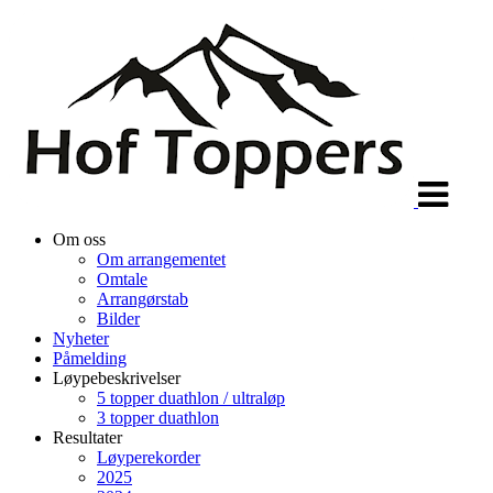
Veksle
navigasjon
Om oss
Om arrangementet
Omtale
Arrangørstab
Bilder
Nyheter
Påmelding
Løypebeskrivelser
5 topper duathlon / ultraløp
3 topper duathlon
Resultater
Løyperekorder
2025