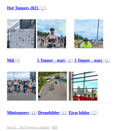
Hof Toppers 2025
(17)
Mål
(8)
5 Topper - start
(45)
3 Topper - start
(61)
Minitoppers
(44)
Dronebilder
(43)
Eiras bilder
(57)
Hof IL – Hof Toppers 's Galleri
/
Mål