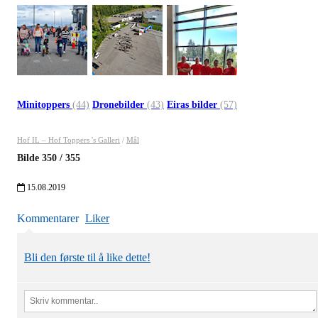
Minitoppers
(44)
Dronebilder
(43)
Eiras bilder
(57)
Hof IL – Hof Toppers 's Galleri
/
Mål
Bilde
350
/
355
15.08.2019
Kommentarer
Liker
Bli den første til å like dette!