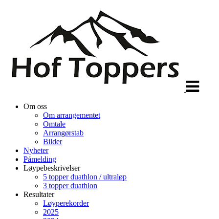
Veksle
navigasjon
Om oss
Om arrangementet
Omtale
Arrangørstab
Bilder
Nyheter
Påmelding
Løypebeskrivelser
5 topper duathlon / ultraløp
3 topper duathlon
Resultater
Løyperekorder
2025