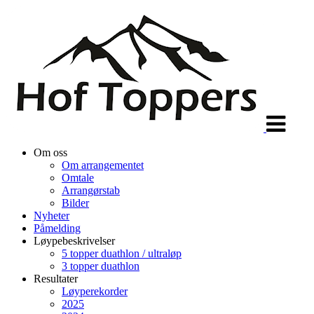
Veksle
navigasjon
Om oss
Om arrangementet
Omtale
Arrangørstab
Bilder
Nyheter
Påmelding
Løypebeskrivelser
5 topper duathlon / ultraløp
3 topper duathlon
Resultater
Løyperekorder
2025