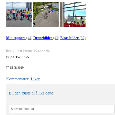
Minitoppers
(44)
Dronebilder
(43)
Eiras bilder
(57)
Hof IL – Hof Toppers 's Galleri
/
Mål
Bilde
352
/
355
15.08.2019
Kommentarer
Liker
Bli den første til å like dette!