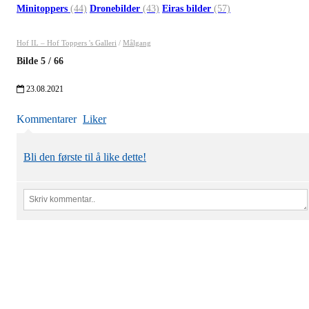
Minitoppers
(44)
Dronebilder
(43)
Eiras bilder
(57)
Hof IL – Hof Toppers 's Galleri
/
Målgang
Bilde
5
/
66
23.08.2021
Kommentarer
Liker
Bli den første til å like dette!