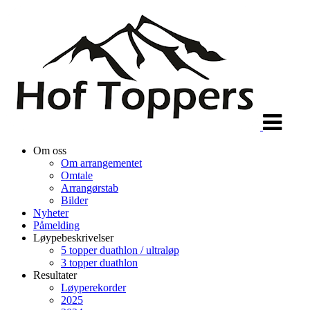
Veksle
navigasjon
Om oss
Om arrangementet
Omtale
Arrangørstab
Bilder
Nyheter
Påmelding
Løypebeskrivelser
5 topper duathlon / ultraløp
3 topper duathlon
Resultater
Løyperekorder
2025