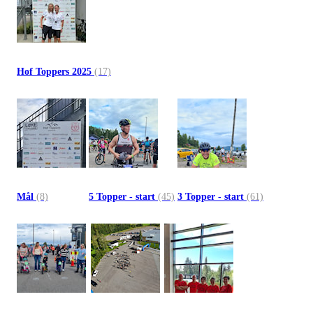
Hof Toppers 2025
(17)
Mål
(8)
5 Topper - start
(45)
3 Topper - start
(61)