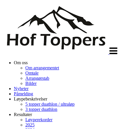
Veksle
navigasjon
Om oss
Om arrangementet
Omtale
Arrangørstab
Bilder
Nyheter
Påmelding
Løypebeskrivelser
5 topper duathlon / ultraløp
3 topper duathlon
Resultater
Løyperekorder
2025