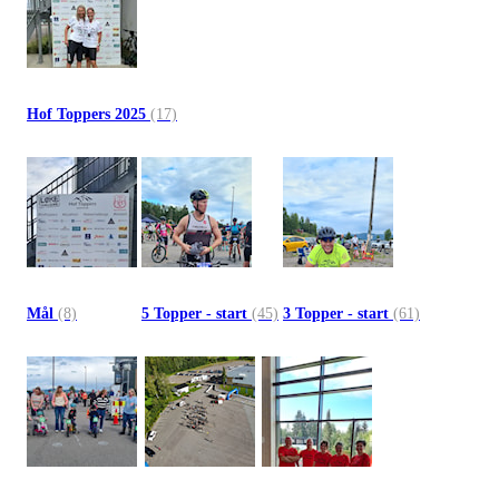
Hof Toppers 2025
(17)
Mål
(8)
5 Topper - start
(45)
3 Topper - start
(61)