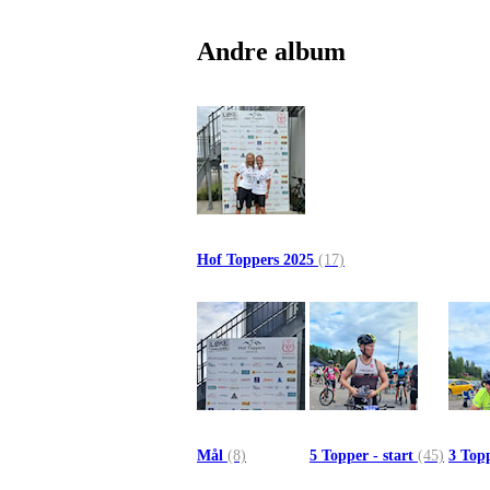
Andre album
Hof Toppers 2025
(17)
Mål
(8)
5 Topper - start
(45)
3 Topp