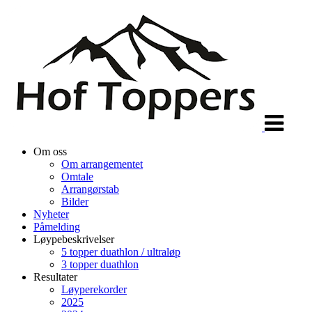
Veksle
navigasjon
Om oss
Om arrangementet
Omtale
Arrangørstab
Bilder
Nyheter
Påmelding
Løypebeskrivelser
5 topper duathlon / ultraløp
3 topper duathlon
Resultater
Løyperekorder
2025