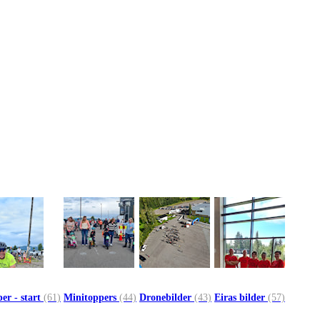
er - start
(61)
Minitoppers
(44)
Dronebilder
(43)
Eiras bilder
(57)