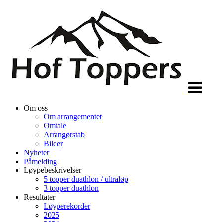
Veksle
navigasjon
Om oss
Om arrangementet
Omtale
Arrangørstab
Bilder
Nyheter
Påmelding
Løypebeskrivelser
5 topper duathlon / ultraløp
3 topper duathlon
Resultater
Løyperekorder
2025