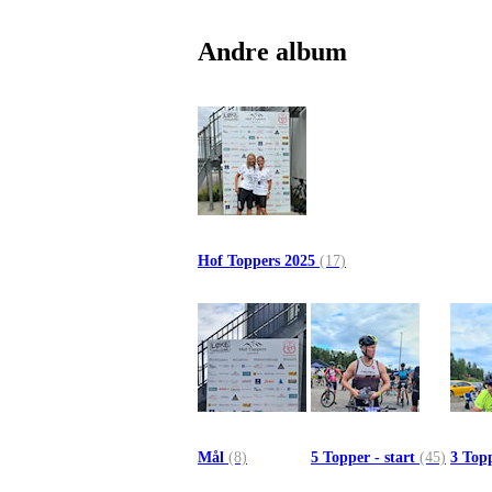
Andre album
Hof Toppers 2025
(17)
Mål
(8)
5 Topper - start
(45)
3 Topp