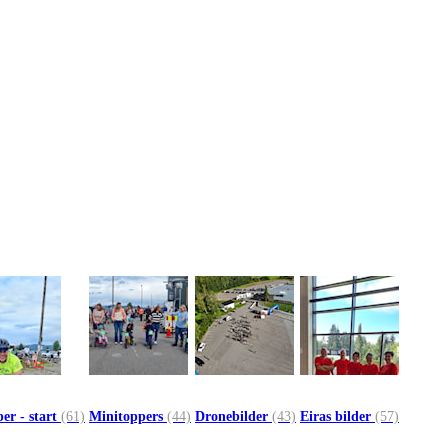
er - start
(61)
Minitoppers
(44)
Dronebilder
(43)
Eiras bilder
(57)