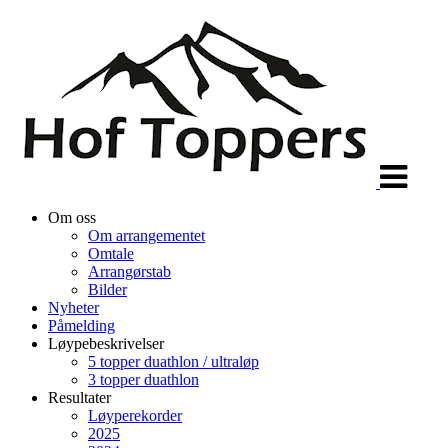
Veksle
navigasjon
Om oss
Om arrangementet
Omtale
Arrangørstab
Bilder
Nyheter
Påmelding
Løypebeskrivelser
5 topper duathlon / ultraløp
3 topper duathlon
Resultater
Løyperekorder
2025