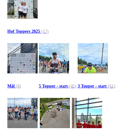
Hof Toppers 2025
(17)
Mål
(8)
5 Topper - start
(45)
3 Topper - start
(61)