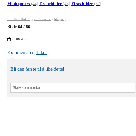
Minitoppers
(44)
Dronebilder
(43)
Eiras bilder
(57)
Hof IL – Hof Toppers 's Galleri
/
Målgang
Bilde
64
/
66
23.08.2021
Kommentarer
Liker
Bli den første til å like dette!