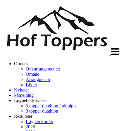
Veksle
navigasjon
Om oss
Om arrangementet
Omtale
Arrangørstab
Bilder
Nyheter
Påmelding
Løypebeskrivelser
5 topper duathlon / ultraløp
3 topper duathlon
Resultater
Løyperekorder
2025