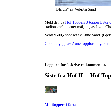
"Blå dis" av Vebjørn Sand
Meld deg på
Hof Toppers 3-topper Løke 
stadionområdet etter målgang av Løke Cha
Verdi 9500,- sponset av Aune Sand. (Gjeld
Gikk du glipp av Aunes oppfordring om de
Logg inn for å skrive en kommentar.
Siste fra Hof IL – Hof To
Minitoppers i farta