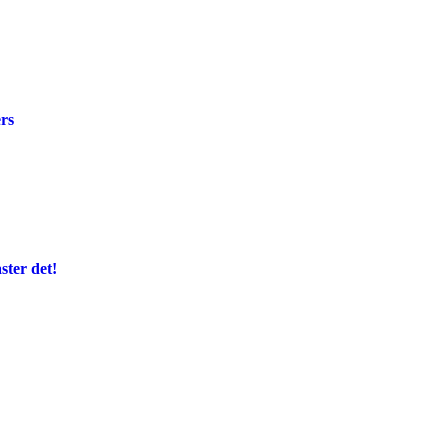
rs
ter det!