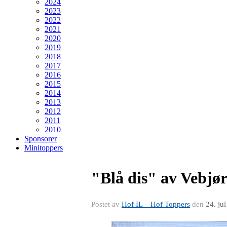
2024
2023
2022
2021
2020
2019
2018
2017
2016
2015
2014
2013
2012
2011
2010
Sponsorer
Minitoppers
"Blå dis" av Vebjør
Postet av
Hof IL – Hof Toppers
den
24. ju