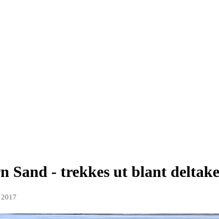
n Sand - trekkes ut blant deltak
l 2017