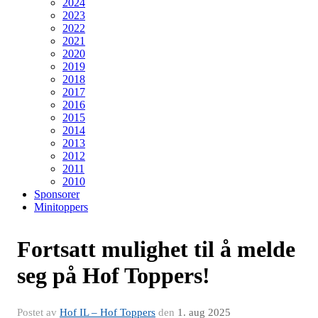
2024
2023
2022
2021
2020
2019
2018
2017
2016
2015
2014
2013
2012
2011
2010
Sponsorer
Minitoppers
Fortsatt mulighet til å melde
seg på Hof Toppers!
Postet av
Hof IL – Hof Toppers
den
1. aug 2025