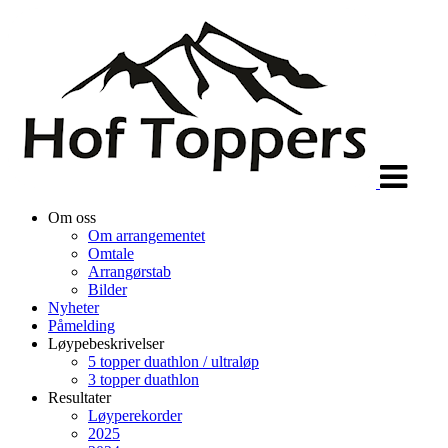
Veksle
navigasjon
Om oss
Om arrangementet
Omtale
Arrangørstab
Bilder
Nyheter
Påmelding
Løypebeskrivelser
5 topper duathlon / ultraløp
3 topper duathlon
Resultater
Løyperekorder
2025