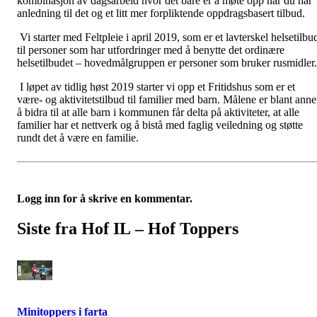
kombinasjon av dagsarbeid hvor det bare er å møte opp når du har
anledning til det og et litt mer forpliktende oppdragsbasert tilbud.
Vi starter med Feltpleie i april 2019, som er et lavterskel helsetilbu
til personer som har utfordringer med å benytte det ordinære
helsetilbudet – hovedmålgruppen er personer som bruker rusmidler.
I løpet av tidlig høst 2019 starter vi opp et Fritidshus som er et
være- og aktivitetstilbud til familier med barn. Målene er blant anne
å bidra til at alle barn i kommunen får delta på aktiviteter, at alle
familier har et nettverk og å bistå med faglig veiledning og støtte
rundt det å være en familie.
Logg inn for å skrive en kommentar.
Siste fra Hof IL – Hof Toppers
Minitoppers i farta