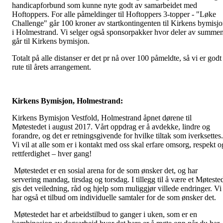
handicapforbund som kunne nyte godt av samarbeidet med
Hoftoppers. For alle påmeldinger til Hoftoppers 3-topper - "Løke
Challenge" går 100 kroner av startkontingenten til Kirkens bymisj
i Holmestrand. Vi selger også sponsorpakker hvor deler av summe
går til Kirkens bymisjon.
Totalt på alle distanser er det pr nå over 100 påmeldte, så vi er godt 
rute til årets arrangement.
Kirkens Bymisjon, Holmestrand:
Kirkens Bymisjon Vestfold, Holmestrand åpnet dørene til
Møtestedet i august 2017. Vårt oppdrag er å avdekke, lindre og
forandre, og det er retningsgivende for hvilke tiltak som iverksettes.
Vi vil at alle som er i kontakt med oss skal erfare omsorg, respekt o
rettferdighet – hver gang!
Møtestedet er en sosial arena for de som ønsker det, og har
servering mandag, tirsdag og torsdag. I tillegg til å være et Møteste
gis det veiledning, råd og hjelp som muliggjør villede endringer. Vi
har også et tilbud om individuelle samtaler for de som ønsker det.
Møtestedet har et arbeidstilbud to ganger i uken, som er en