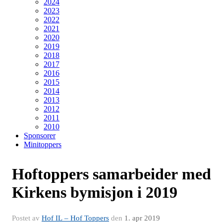
2024
2023
2022
2021
2020
2019
2018
2017
2016
2015
2014
2013
2012
2011
2010
Sponsorer
Minitoppers
Hoftoppers samarbeider med
Kirkens bymisjon i 2019
Postet av
Hof IL – Hof Toppers
den
1. apr 2019