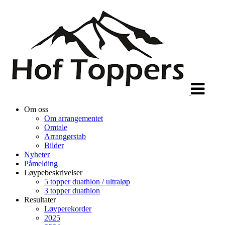
Veksle
navigasjon
Om oss
Om arrangementet
Omtale
Arrangørstab
Bilder
Nyheter
Påmelding
Løypebeskrivelser
5 topper duathlon / ultraløp
3 topper duathlon
Resultater
Løyperekorder
2025