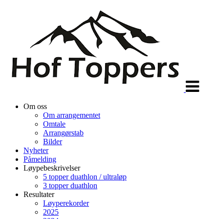
Veksle
navigasjon
Om oss
Om arrangementet
Omtale
Arrangørstab
Bilder
Nyheter
Påmelding
Løypebeskrivelser
5 topper duathlon / ultraløp
3 topper duathlon
Resultater
Løyperekorder
2025